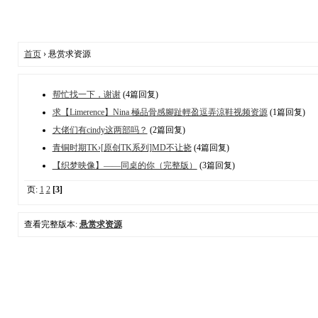
首页
› 悬赏求资源
帮忙找一下，谢谢
(4篇回复)
求【Limerence】Nina 極品骨感腳趾輕盈逗弄涼鞋视频资源
(1篇回复)
大佬们有cindy这两部吗？
(2篇回复)
青铜时期TK›[原创TK系列]MD不让挠
(4篇回复)
【织梦映像】——同桌的你（完整版）
(3篇回复)
页:
1
2
[3]
查看完整版本:
悬赏求资源