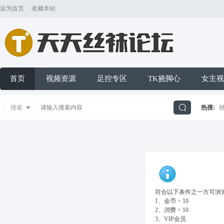
设为首页
收藏本站
首页
视频资源
足控专区
TK挠脚心
女主视
搜索
热搜:
搜
索
符合以下条件之一方可浏览
1、金币 > 10
2、消费 > 10
3、VIP会员