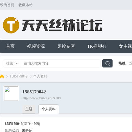
设为首页
收藏本站
首页
视频资源
足控专区
TK挠脚心
女主视
搜索
热搜:
搜
1585179042
个人资料
1585179042
索
http://www.ttsiwa.co/?4709
天
›
›
主题
个人资料
1585179042
(UID: 4709)
邮箱状态
未验证